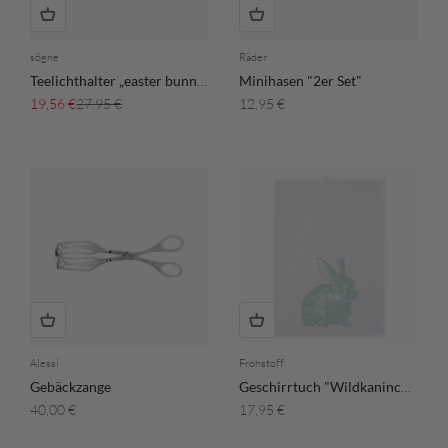
sögne
Räder
Teelichthalter „easter bunnies“
Minihasen "2er Set"
Angebot
Regulärer Preis
Angebot
19,56 €
27,95 €
12,95 €
Alessi
Frohstoff
Gebäckzange
Geschirrtuch "Wildkaninchen" - Minzgrau
Angebot
Angebot
40,00 €
17,95 €