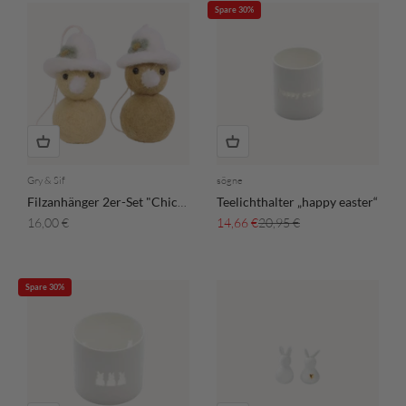
Spare 30%
Gry & Sif
sögne
Filzanhänger 2er-Set "Chicken mit Hut"
Teelichthalter „happy easter“
Angebot
Angebot
Regulärer Preis
16,00 €
14,66 €
20,95 €
Spare 30%