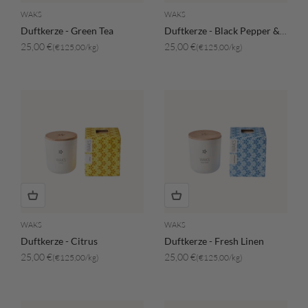
WAKS
WAKS
Duftkerze - Green Tea
Duftkerze - Black Pepper & Tomato
Angebot
Angebot
25,00 €
25,00 €
(€125,00/kg)
(€125,00/kg)
WAKS
WAKS
Duftkerze - Citrus
Duftkerze - Fresh Linen
Angebot
Angebot
25,00 €
25,00 €
(€125,00/kg)
(€125,00/kg)