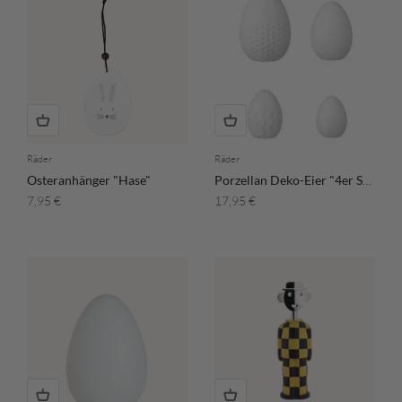
Räder
Räder
Osteranhänger "Hase"
Porzellan Deko-Eier "4er Set"
Angebot
Angebot
7,95 €
17,95 €