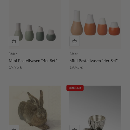
Räder
Räder
Mini Pastellvasen "4er Set" - Grün
Mini Pastellvasen "4er Set" - Orange
Angebot
Angebot
19,95 €
19,95 €
Spare 30%