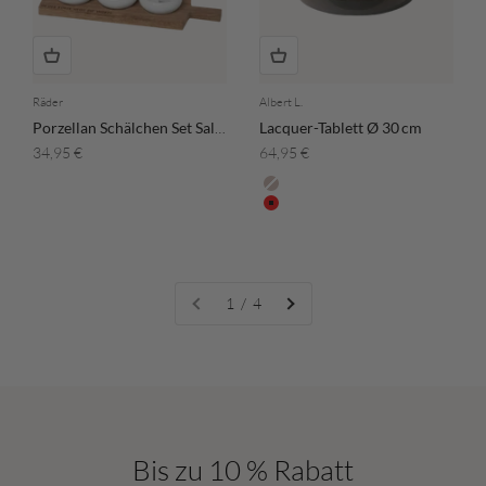
Räder
Albert L.
Porzellan Schälchen Set Salz & Kräuter "In der Kürze liegt die Würze"
Lacquer-Tablett Ø 30 cm
Angebot
Angebot
34,95 €
64,95 €
Farbe
Naturgrau
Rot
1 / 4
Bis zu 10 % Rabatt