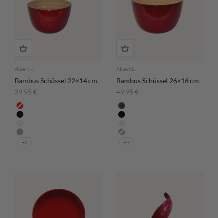
Albert L.
Albert L.
Bambus Schüssel 22×14 cm
Bambus Schüssel 26×16 cm
Angebot
Angebot
39,95 €
49,95 €
Farbe
Farbe
Rot
Grüngrau
Schwarz
Schwarz
Weiss
Weiss
Eisblau
Eisblau
+5
+4