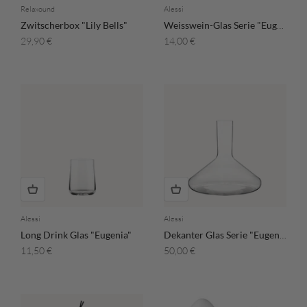
Relaxound
Alessi
Zwitscherbox "Lily Bells"
Weisswein-Glas Serie "Eugenia"
Angebot
Angebot
29,90 €
14,00 €
Alessi
Alessi
Long Drink Glas "Eugenia"
Dekanter Glas Serie "Eugenia"
Angebot
Angebot
11,50 €
50,00 €