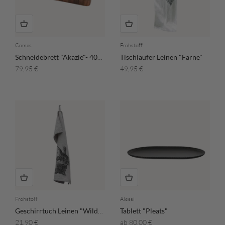
Comas
Frohstoff
Schneidebrett "Akazie"- 40x30x4cm
Tischläufer Leinen "Farne"
Angebot
Angebot
79,95 €
49,95 €
Frohstoff
Alessi
Geschirrtuch Leinen "Wildkaninchen" - Anthrazit
Tablett "Pleats"
Angebot
Angebot
21,90 €
ab 80,00 €