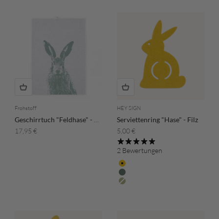
Frohstoff
HEY SIGN
Geschirrtuch "Feldhase" - Minzgrün
Serviettenring "Hase" - Filz
Angebot
Angebot
17,95 €
5,00 €
2 Bewertungen
Farbe
Raps
Dünengrau
Salbeigrün