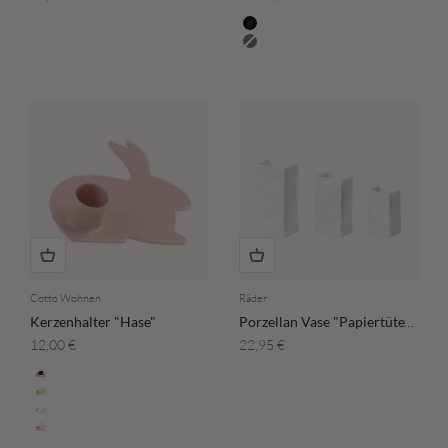
Farbe
Black
Edelstahl
Cotto Wohnen
Räder
Kerzenhalter "Hase"
Porzellan Vase "Papiertüte" 3er Set
Angebot
Angebot
12,00 €
22,95 €
Farbe
Rosa
Vanille
Elfenbein
Aprikot