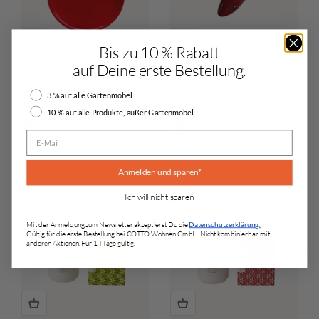
Bis zu 10 % Rabatt
auf Deine erste Bestellung.
Albert L.
Albert L.
Lacquer-Tablett Ø 20 cm
Keramik Figur "Fisch"
Rabattauswahl
3 % auf alle Gartenmöbel
Angebot
Angebot
32,95 €
4,95 €
10 % auf alle Produkte, außer Gartenmöbel
Farbe
Farbe
Rot
Rot
E-Mail
Grüngrau
Orange
Schwarz
Anmelden und sparen*
Ich will nicht sparen
Mit der Anmeldung zum Newsletter akzeptierst Du die
Datenschutzerklärung.
Gültig für die erste Bestellung bei COTTO Wohnen GmbH. Nicht kombinierbar mit
anderen Aktionen. Für 14 Tage gültig.