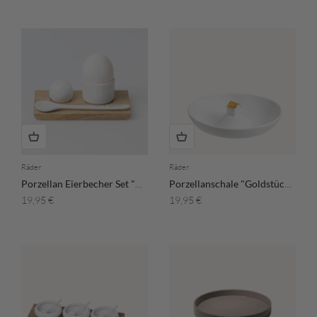
Räder
Räder
Porzellan Eierbecher Set "Better Together"
Porzellanschale "Goldstück Haus"
Angebot
Angebot
19,95 €
19,95 €