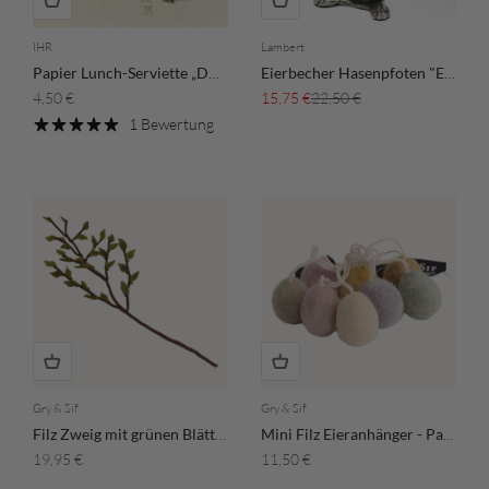
IHR
Lambert
Papier Lunch-Serviette „DÜRER HASE“ - cream
Eierbecher Hasenpfoten "Eila"
Angebot
Angebot
Regulärer Preis
4,50 €
15,75 €
22,50 €
1 Bewertung
Gry & Sif
Gry & Sif
Filz Zweig mit grünen Blättern
Mini Filz Eieranhänger - Pastell
Angebot
Angebot
19,95 €
11,50 €