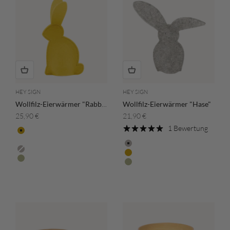
HEY SIGN
HEY SIGN
Wollfilz-Eierwärmer "Rabbit"
Wollfilz-Eierwärmer "Hase"
Angebot
Angebot
25,90 €
21,90 €
1 Bewertung
Farbe
Curry
Farbe
Wollweiss
Hellmeliert
Hellmeliert
Curry
Salbeigrün
Salbeigrün
Wollweiss