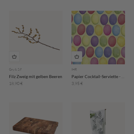
Gry & Sif
IHR
Filz Zweig mit gelben Beeren
Papier Cocktail-Serviette - Happy Easter Eggs
Angebot
Angebot
18,90 €
3,95 €