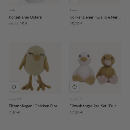
Räder
Alessi
Porzellanei Ostern
Korkenzieher "Giallo e Nero"
Angebot
Angebot
ab 16,95 €
95,00 €
Gry & Sif
Gry & Sif
Filzanhänger "Chicken Dreamer"
Filzanhänger 2er-Set "Ducks"
Angebot
Angebot
7,40 €
17,30 €