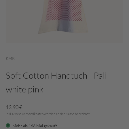
KMK
Soft Cotton Handtuch - Pali
white pink
Angebot
13,90 €
inkl. MwSt.
Versandkosten
werden an der Kasse berechnet
Mehr als
166
Mal gekauft.