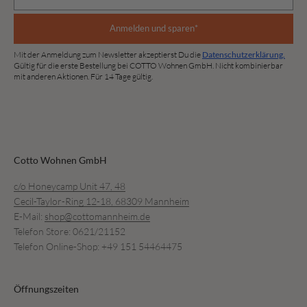
Anmelden und sparen*
Mit der Anmeldung zum Newsletter akzeptierst Du die
Datenschutzerklärung.
Gültig für die erste Bestellung bei COTTO Wohnen GmbH. Nicht kombinierbar
mit anderen Aktionen. Für 14 Tage gültig.
Cotto Wohnen GmbH
c/o Honeycamp Unit 47, 48
Cecil-Taylor-Ring 12-18, 68309 Mannheim
E-Mail:
shop@cottomannheim.de
Telefon Store: 0621/21152
Telefon Online-Shop: +49 151 54464475
Öffnungszeiten