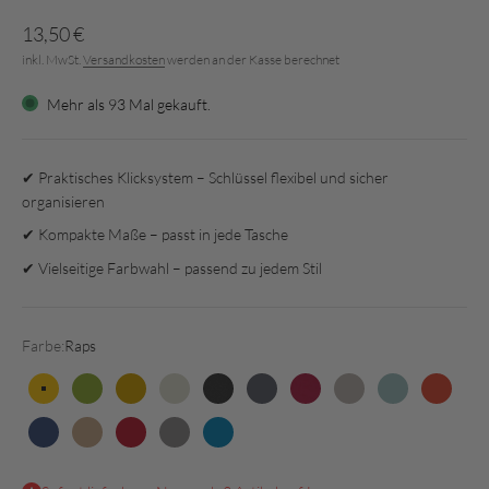
Angebot
13,50 €
inkl. MwSt.
Versandkosten
werden an der Kasse berechnet
Mehr als
93
Mal gekauft.
✔ Praktisches Klicksystem – Schlüssel flexibel und sicher
organisieren
✔ Kompakte Maße – passt in jede Tasche
✔ Vielseitige Farbwahl – passend zu jedem Stil
Farbe:
Raps
Raps
Maigrün
Curry
Marmor
Graphit
Anthrazit
Pink
Hellmeliert
Aqua
Mango
Indigo
Karamell
Mohnrot
Hellgrau
Petrol