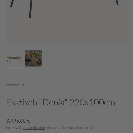
Weishäupl
Esstisch "Denia" 220x100cm
Angebot
3.495,00 €
inkl. MwSt.
Versandkosten
werden an der Kasse berechnet