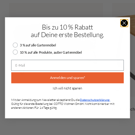
Bis zu 10 % Rabatt
auf Deine erste Bestellung.
Rabattauswahl
3 % auf alle Gartenmöbel
10 % auf alle Produkte, außer Gartenmöbel
E-Mail
Anmelden und sparen*
Ich will nicht sparen
Mit der Anmeldung zum Newsletter akzeptierst Du die
Datenschutzerklärung.
Weishäupl
Weishäupl
Gültig für die erste Bestellung bei COTTO Wohnen GmbH. Nicht kombinierbar mit
anderen Aktionen. Für 14 Tage gültig.
2 Sitzer Sofa "Denia" mit Rücken & Sitzpolster
Beistelltisc
Angebot
Angebot
2.757,00 €
495,00 €